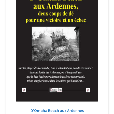
Login Customizer
Newsletter
Nous Contacter
Panier
Politique de confidentialité et cookies
Qui sommes-nous ?
Soutien à Philippe Randa
Suivi de la Commande
D’Omaha Beach aux Ardennes