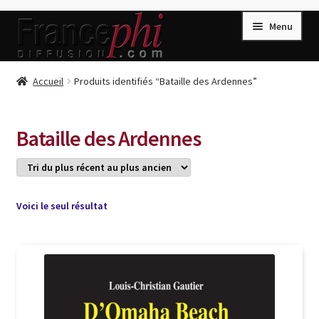
Aller
Aller
Menu
à
au
la
contenu
navigation
Accueil
Accueil
Produits identifiés “Bataille des Ardennes”
Accueil
Caisse
Bataille des Ardennes
Compte
Conditions de Vente
Connection
Voici le seul résultat
Enregistrement
Listes d’Envies
Livres de Peter Randa
Livres de Philippe Randa