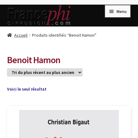
Aller
Aller
Menu
à
au
la
contenu
navigation
Accueil
Accueil
Produits identifiés “Benoit Hamon”
Accueil
Caisse
Benoit Hamon
Compte
Conditions de Vente
Connection
Voici le seul résultat
Enregistrement
Listes d’Envies
Livres de Peter Randa
Livres de Philippe Randa