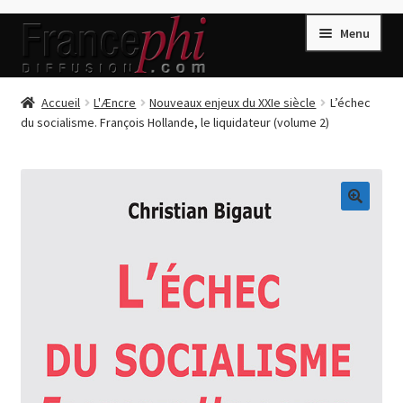
Aller
Aller
Menu
à
au
la
contenu
navigation
Accueil
Accueil
L'Æncre
Nouveaux enjeux du XXIe siècle
L’échec
du socialisme. François Hollande, le liquidateur (volume 2)
Accueil
Caisse
Compte
🔍
Conditions de Vente
Connection
Enregistrement
Listes d’Envies
Livres de Peter Randa
Livres de Philippe Randa