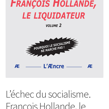
Login Customizer
Newsletter
Nous Contacter
Panier
Politique de confidentialité et cookies
Qui sommes-nous ?
Soutien à Philippe Randa
Suivi de la Commande
L’échec du socialisme.
François Hollande, le