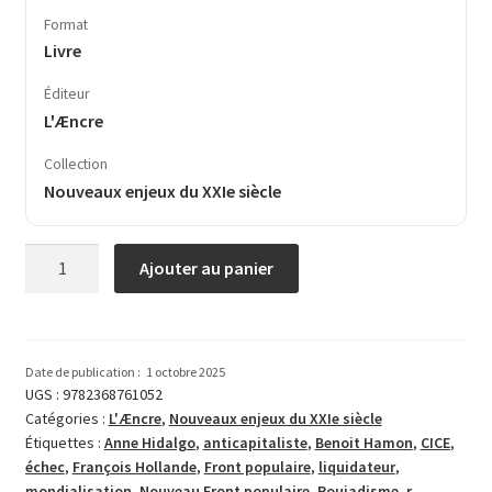
Format
Livre
Éditeur
L'Æncre
Collection
Nouveaux enjeux du XXIe siècle
quantité
Ajouter au panier
de
L’échec
du
socialisme.
Date de publication :
1 octobre 2025
François
UGS :
9782368761052
Catégories :
L'Æncre
,
Nouveaux enjeux du XXIe siècle
Hollande,
Étiquettes :
Anne Hidalgo
,
anticapitaliste
,
Benoit Hamon
,
CICE
,
le
échec
,
François Hollande
,
Front populaire
,
liquidateur
,
liquidateur
mondialisation
,
Nouveau Front populaire
,
Poujadisme
,
r
,