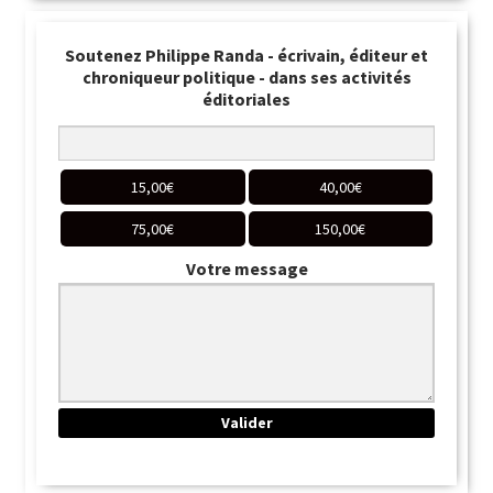
Soutenez Philippe Randa - écrivain, éditeur et
chroniqueur politique - dans ses activités
éditoriales
15,00
€
40,00
€
75,00
€
150,00
€
Votre message