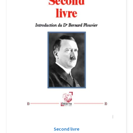
Login Customizer
Newsletter
Nous Contacter
Panier
Politique de confidentialité et cookies
Qui sommes-nous ?
Soutien à Philippe Randa
Suivi de la Commande
Second livre