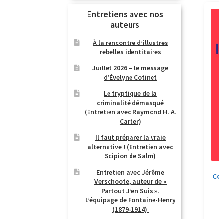
Entretiens avec nos
auteurs
À la rencontre d’illustres
rebelles identitaires
Juillet 2026 – le message
d’Évelyne Cotinet
Le tryptique de la
criminalité démasqué
(Entretien avec Raymond H. A.
Carter)
Il faut préparer la vraie
alternative ! (Entretien avec
Scipion de Salm)
Entretien avec Jérôme
C
Verschoote, auteur de «
Partout J’en Suis ».
L’équipage de Fontaine-Henry
(1879-1914)