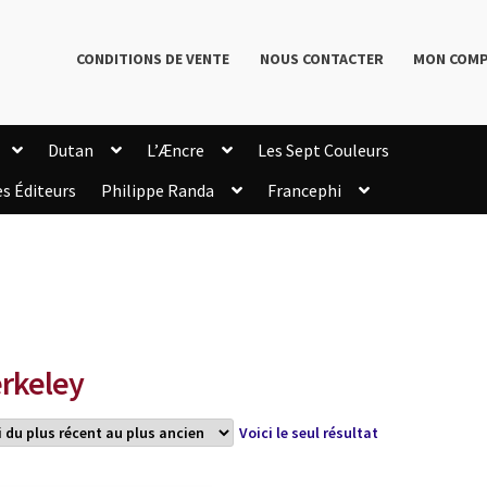
CONDITIONS DE VENTE
NOUS CONTACTER
MON COM
Dutan
L’Æncre
Les Sept Couleurs
es Éditeurs
Philippe Randa
Francephi
onditions de Vente
Connection
Enregistrement
Livres de Philippe Randa
Login Customizer
Newsletter
onfidentialité et cookies
Qui sommes-nous ?
mmande
rkeley
Voici le seul résultat