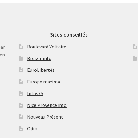
Sites conseillés
Boulevard Voltaire
par
en
Breizh-info
EuroLibertés
Europe maxima
Infos75
Nice Provence info
Nouveau Présent
Ojim