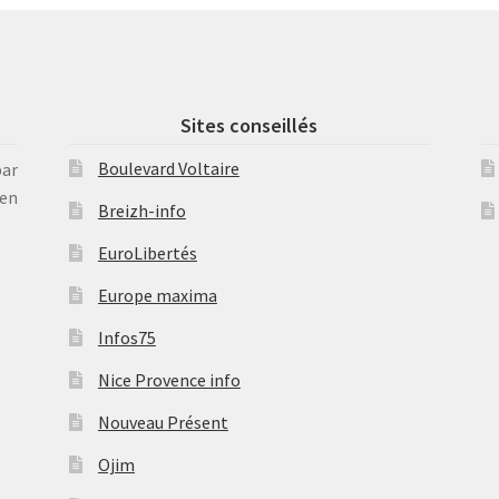
Sites conseillés
Boulevard Voltaire
par
en
Breizh-info
EuroLibertés
Europe maxima
Infos75
Nice Provence info
Nouveau Présent
Ojim