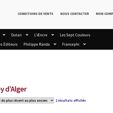
CONDITIONS DE VENTE
NOUS CONTACTER
MON COM
Dutan
L’Æncre
Les Sept Couleurs
es Éditeurs
Philippe Randa
Francephi
onditions de Vente
Connection
Enregistrement
Livres de Philippe Randa
Login Customizer
Newsletter
onfidentialité et cookies
Qui sommes-nous ?
mmande
y d’Alger
Trié
2 résultats affichés
du
plus