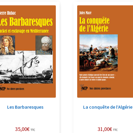
récent
au
plus
ancien
Les Barbaresques
La conquête de l’Algérie
35,00
€
31,00
€
TTC
TTC