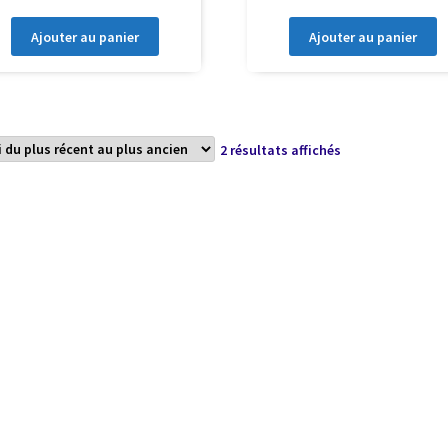
Ajouter au panier
Ajouter au panier
Trié
2 résultats affichés
du
plus
récent
au
plus
ancien