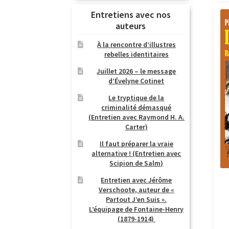
Entretiens avec nos
auteurs
À la rencontre d’illustres
rebelles identitaires
Juillet 2026 – le message
d’Évelyne Cotinet
Le tryptique de la
criminalité démasqué
(Entretien avec Raymond H. A.
Carter)
Il faut préparer la vraie
alternative ! (Entretien avec
Scipion de Salm)
Entretien avec Jérôme
Verschoote, auteur de «
Partout J’en Suis ».
L’équipage de Fontaine-Henry
(1879-1914)