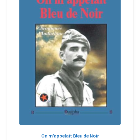
Login Customizer
Newsletter
Nous Contacter
Panier
Politique de confidentialité et cookies
Qui sommes-nous ?
Soutien à Philippe Randa
Suivi de la Commande
On m’appelait Bleu de Noir