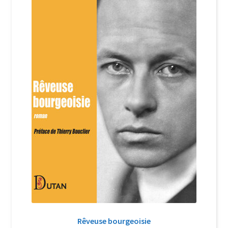
Login Customizer
Newsletter
Nous Contacter
Panier
Politique de confidentialité et cookies
Qui sommes-nous ?
Soutien à Philippe Randa
Suivi de la Commande
Rêveuse bourgeoisie