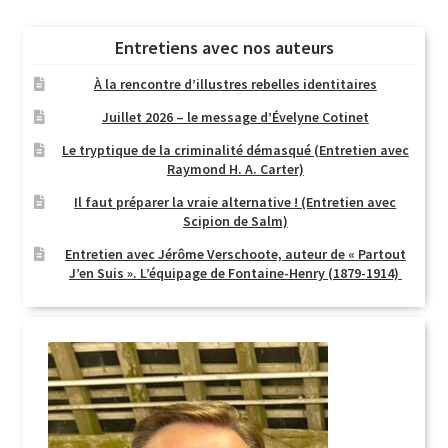
Entretiens avec nos auteurs
À la rencontre d’illustres rebelles identitaires
Juillet 2026 – le message d’Évelyne Cotinet
Le tryptique de la criminalité démasqué (Entretien avec
Raymond H. A. Carter)
Il faut préparer la vraie alternative ! (Entretien avec
Scipion de Salm)
Entretien avec Jérôme Verschoote, auteur de « Partout
J’en Suis ». L’équipage de Fontaine-Henry (1879-1914)