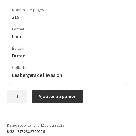
Nombre de pages
318
Format
Livre
Éditeur
Dutan
Collection
Les bergers de l'évasion
quantité
Ajouter au panier
de
Rêveuse
bourgeoisie
Date de publication :
12 octobre 2025
UGS :
9782382700556