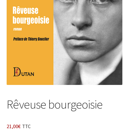
Login Customizer
Newsletter
Nous Contacter
Panier
Politique de confidentialité et cookies
Qui sommes-nous ?
Soutien à Philippe Randa
Suivi de la Commande
Rêveuse bourgeoisie
21,00
€
TTC