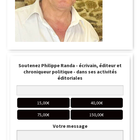
Soutenez Philippe Randa - écrivain, éditeur et
chroniqueur politique - dans ses activités
éditoriales
15,00
€
40,00
€
75,00
€
150,00
€
Votre message