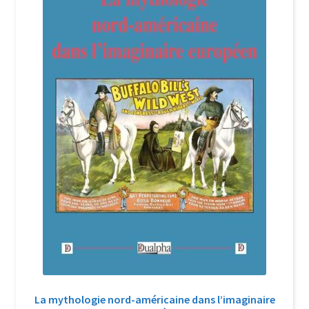
Login Customizer
Newsletter
Nous Contacter
Panier
Politique de confidentialité et cookies
Qui sommes-nous ?
Soutien à Philippe Randa
Suivi de la Commande
La mythologie nord-américaine dans l’imaginaire