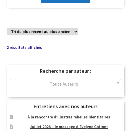
Trié
2 résultats affichés
du
plus
récent
Recherche par auteur :
au
plus
Toute Auteurs
ancien
Entretiens avec nos auteurs
À la rencontre d’illustres rebelles identitaires
Juillet 2026 – le message d’Évelyne Cotinet