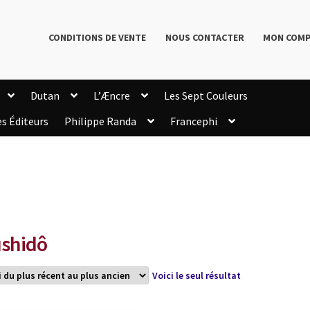
CONDITIONS DE VENTE
NOUS CONTACTER
MON COM
Dutan
L’Æncre
Les Sept Couleurs
es Éditeurs
Philippe Randa
Francephi
onditions de Vente
Connection
Enregistrement
Livres de Philippe Randa
Login Customizer
Newsletter
onfidentialité et cookies
Qui sommes-nous ?
mmande
shidô
Voici le seul résultat