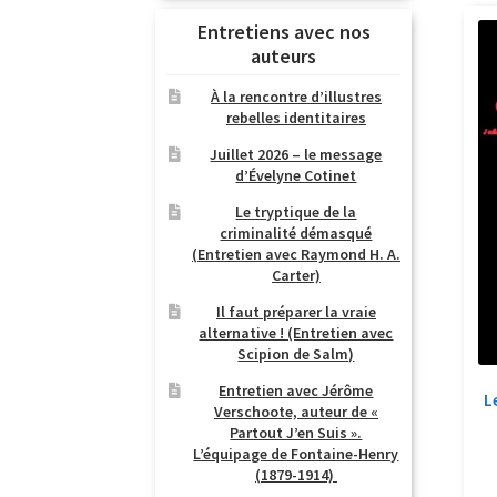
Entretiens avec nos
auteurs
À la rencontre d’illustres
rebelles identitaires
Juillet 2026 – le message
d’Évelyne Cotinet
Le tryptique de la
criminalité démasqué
(Entretien avec Raymond H. A.
Carter)
Il faut préparer la vraie
alternative ! (Entretien avec
Scipion de Salm)
Entretien avec Jérôme
L
Verschoote, auteur de «
Partout J’en Suis ».
L’équipage de Fontaine-Henry
(1879-1914)