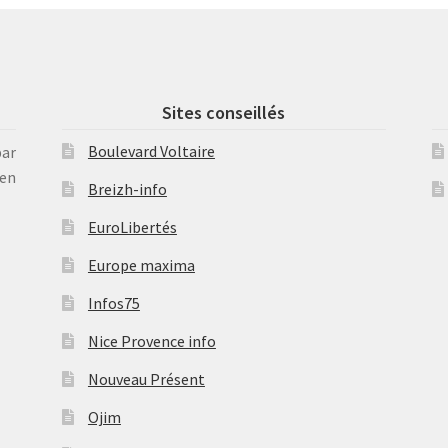
Sites conseillés
Boulevard Voltaire
par
en
Breizh-info
EuroLibertés
Europe maxima
Infos75
Nice Provence info
Nouveau Présent
Ojim