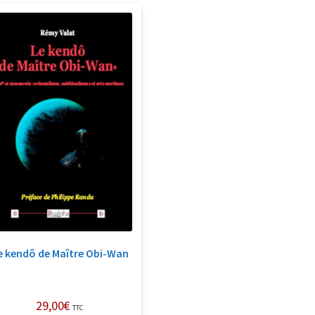
e kendô de Maître Obi-Wan
29,00
€
TTC