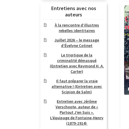
Entretiens avec nos
auteurs
À la rencontre d’illustres
rebelles identitaires
Juillet 2026 – le message
d’Évelyne Cotinet
Le tryptique de la
criminalité démasqué
(Entretien avec Raymond H. A.
Carter)
Il faut préparer la vraie
alternative ! (Entretien avec
Scipion de Salm)
Entretien avec Jérôme
Verschoote, auteur de «
Partout J’en Suis ».
L’équipage de Fontaine-Henry
(1879-1914)