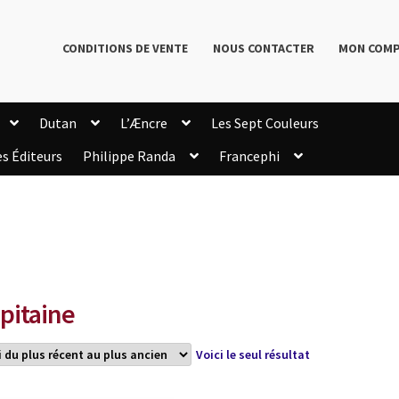
CONDITIONS DE VENTE
NOUS CONTACTER
MON COM
Dutan
L’Æncre
Les Sept Couleurs
es Éditeurs
Philippe Randa
Francephi
onditions de Vente
Connection
Enregistrement
Livres de Philippe Randa
Login Customizer
Newsletter
onfidentialité et cookies
Qui sommes-nous ?
mmande
pitaine
Voici le seul résultat