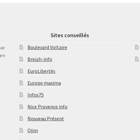
Sites conseillés
Boulevard Voltaire
par
en
Breizh-info
EuroLibertés
Europe maxima
Infos75
Nice Provence info
Nouveau Présent
Ojim