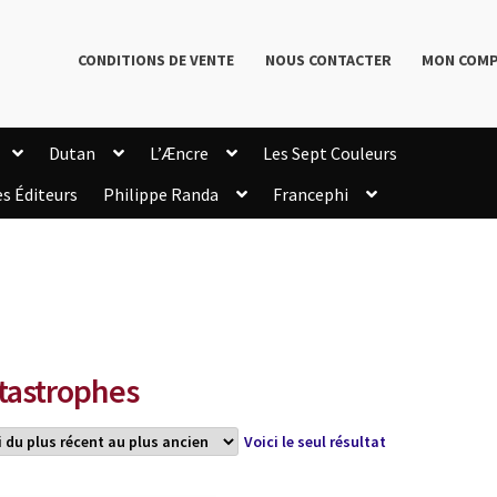
CONDITIONS DE VENTE
NOUS CONTACTER
MON COM
Dutan
L’Æncre
Les Sept Couleurs
es Éditeurs
Philippe Randa
Francephi
onditions de Vente
Connection
Enregistrement
Livres de Philippe Randa
Login Customizer
Newsletter
onfidentialité et cookies
Qui sommes-nous ?
mmande
tastrophes
Voici le seul résultat