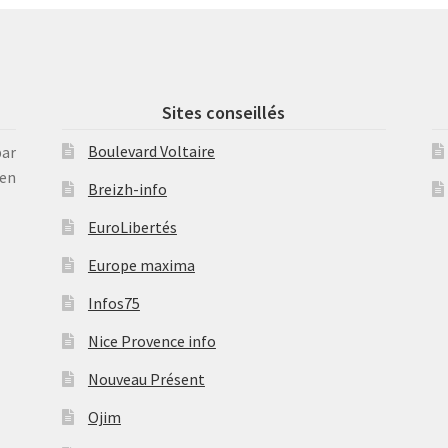
Sites conseillés
Boulevard Voltaire
par
en
Breizh-info
EuroLibertés
Europe maxima
Infos75
Nice Provence info
Nouveau Présent
Ojim