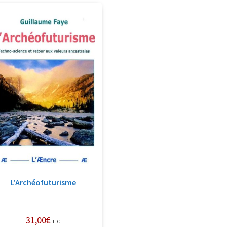
L’Archéofuturisme
31,00
€
TTC