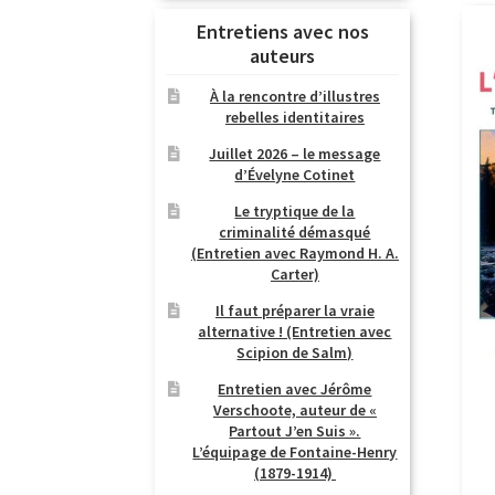
Entretiens avec nos
auteurs
À la rencontre d’illustres
rebelles identitaires
Juillet 2026 – le message
d’Évelyne Cotinet
Le tryptique de la
criminalité démasqué
(Entretien avec Raymond H. A.
Carter)
Il faut préparer la vraie
alternative ! (Entretien avec
Scipion de Salm)
Entretien avec Jérôme
Verschoote, auteur de «
Partout J’en Suis ».
L’équipage de Fontaine-Henry
(1879-1914)