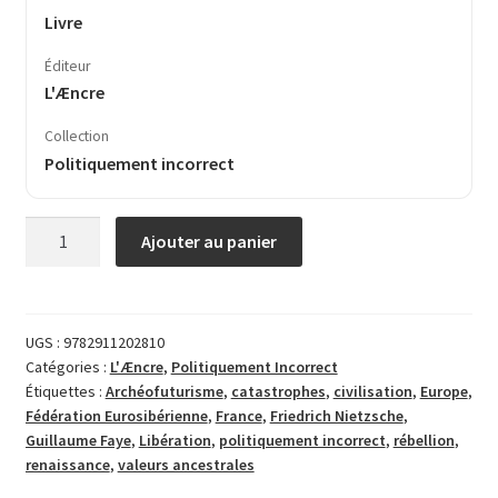
Livre
Éditeur
L'Æncre
Collection
Politiquement incorrect
quantité
Ajouter au panier
de
L’Archéofuturisme
UGS :
9782911202810
Catégories :
L'Æncre
,
Politiquement Incorrect
Étiquettes :
Archéofuturisme
,
catastrophes
,
civilisation
,
Europe
,
Fédération Eurosibérienne
,
France
,
Friedrich Nietzsche
,
Guillaume Faye
,
Libération
,
politiquement incorrect
,
rébellion
,
renaissance
,
valeurs ancestrales