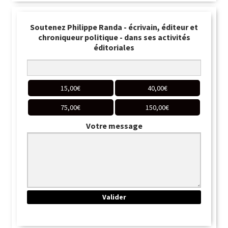
Soutenez Philippe Randa - écrivain, éditeur et
chroniqueur politique - dans ses activités
éditoriales
15,00
€
40,00
€
75,00
€
150,00
€
Votre message