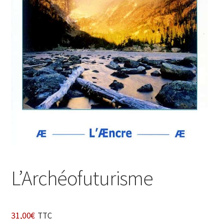
Login Customizer
Newsletter
Nous Contacter
Panier
Politique de confidentialité et cookies
Qui sommes-nous ?
Soutien à Philippe Randa
Suivi de la Commande
L’Archéofuturisme
31,00
€
TTC