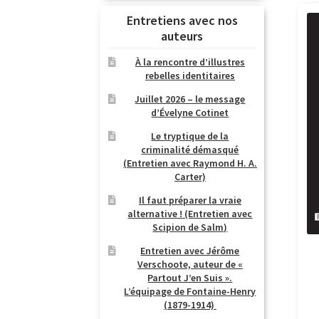
Entretiens avec nos
auteurs
À la rencontre d’illustres
rebelles identitaires
Juillet 2026 – le message
d’Évelyne Cotinet
Le tryptique de la
criminalité démasqué
(Entretien avec Raymond H. A.
Carter)
Il faut préparer la vraie
alternative ! (Entretien avec
Scipion de Salm)
Entretien avec Jérôme
Verschoote, auteur de «
Partout J’en Suis ».
L’équipage de Fontaine-Henry
(1879-1914)