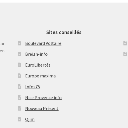
Sites conseillés
Boulevard Voltaire
par
en
Breizh-info
EuroLibertés
Europe maxima
Infos75
Nice Provence info
Nouveau Présent
Ojim