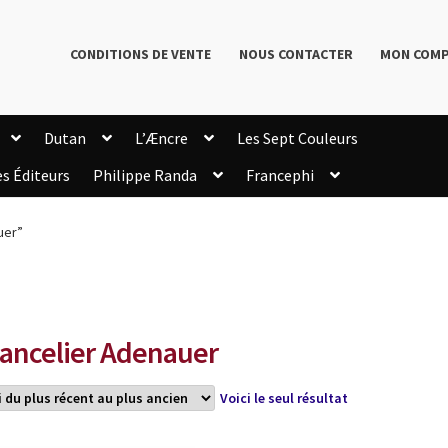
CONDITIONS DE VENTE
NOUS CONTACTER
MON COM
Dutan
L’Æncre
Les Sept Couleurs
es Éditeurs
Philippe Randa
Francephi
onditions de Vente
Connection
Enregistrement
uer”
Livres de Philippe Randa
Login Customizer
Newsletter
onfidentialité et cookies
Qui sommes-nous ?
mmande
ancelier Adenauer
Voici le seul résultat