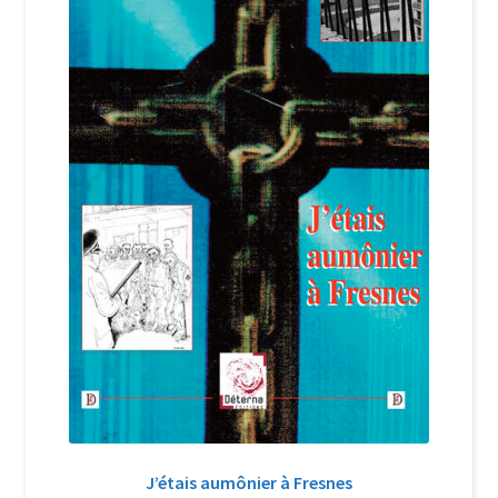
Login Customizer
Newsletter
Nous Contacter
Panier
Politique de confidentialité et cookies
Qui sommes-nous ?
Soutien à Philippe Randa
Suivi de la Commande
J’étais aumônier à Fresnes