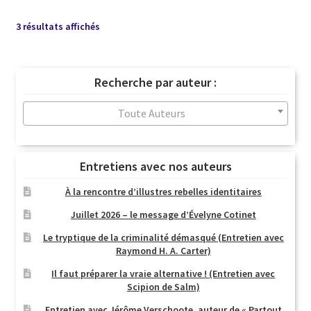
Trié
3 résultats affichés
du
plus
récent
Recherche par auteur :
au
plus
Toute Auteurs
ancien
Entretiens avec nos auteurs
À la rencontre d’illustres rebelles identitaires
Juillet 2026 – le message d’Évelyne Cotinet
Le tryptique de la criminalité démasqué (Entretien avec
Raymond H. A. Carter)
Il faut préparer la vraie alternative ! (Entretien avec
Scipion de Salm)
Entretien avec Jérôme Verschoote, auteur de « Partout