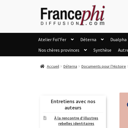
Aller
Aller
à
au
la
contenu
navigation
Atelier Fol’Fer
Déterna
Dualpha
Nos chères provinces
Synthèse
Autr
Accueil
Accueil
Caisse
Compte
C
Accueil
Déterna
Documents pour l’Histoire
Listes d’Envies
Livres de Peter Randa
Nous Contacter
Panier
Politique de c
Soutien à Philippe Randa
Suivi de la Co
Entretiens avec nos
auteurs
À la rencontre d’illustres
rebelles identitaires