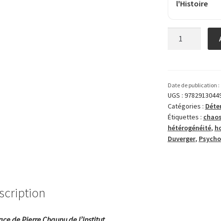
l'Histoire
quantité
de
Psychologie
de
l’Éducation
Date de publication :
UGS :
9782913044
Catégories :
Déte
Étiquettes :
chao
hétérogénéité
,
h
Duverger
,
Psycho
scription
ace de Pierre Chaunu de l’Institut.