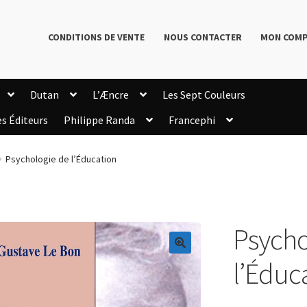
CONDITIONS DE VENTE
NOUS CONTACTER
MON COM
Dutan
L’Æncre
Les Sept Couleurs
es Éditeurs
Philippe Randa
Francephi
onditions de Vente
Connection
Enregistrement
Psychologie de l’Éducation
Livres de Philippe Randa
Login Customizer
Newsletter
onfidentialité et cookies
Qui sommes-nous ?
mmande
Psycho
🔍
l’Éduc