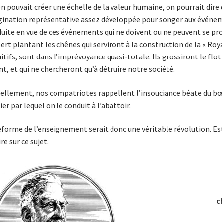
’on pouvait créer une échelle de la valeur humaine, on pourrait dir
ination représentative assez développée pour songer aux événemen
uite en vue de ces événements qui ne doivent ou ne peuvent se prod
ert plantant les chênes qui serviront à la construction de la « Royal
itifs, sont dans l’imprévoyance quasi-totale. Ils grossiront le flot
nt, et qui ne chercheront qu’à détruire notre société.
ellement, nos compatriotes rappellent l’insouciance béate du bœ
ier par lequel on le con­duit à l’abattoir.
éforme de l’enseignement serait donc une véritable révolution. Es
ire sur ce sujet.
c