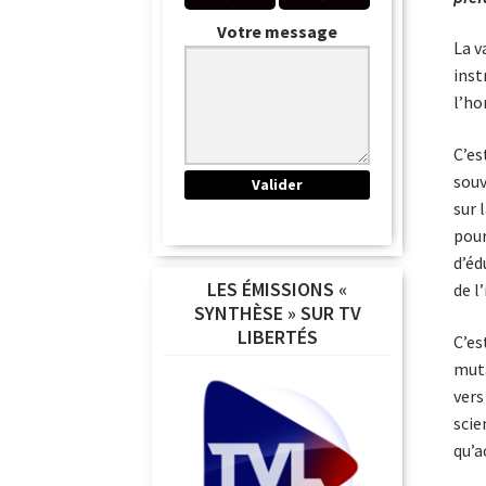
Votre message
La v
inst
l’ho
C’es
souv
sur 
pour
d’éd
LES ÉMISSIONS «
de l
SYNTHÈSE » SUR TV
LIBERTÉS
C’es
muta
vers
scie
qu’a