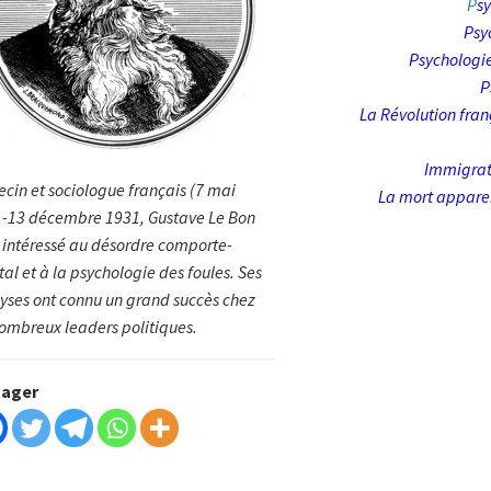
P
s
Psy
Psychologie
P
La Révolution fran
Immigrat
cin et sociologue français (7 mai
La mort appare
-13 décembre 1931, Gustave Le Bon
t intéressé au désordre comporte­
al et à la psychologie des foules. Ses
lyses ont connu un grand succès chez
ombreux leaders politi­ques.
tager