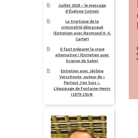
Juillet 2026 – le message
d’Évelyne Cotinet
Le tryptique de la
criminalité démasqué
(Entretien avec Raymond H. A.
Carter)
Il faut préparer la vraie
alternative ! (Entretien avec
Scipion de Salm)
Entretien avec Jérôme
Verschoote, auteur de «
Partout J’en Suis ».
L’équipage de Fontaine-Henry
(1879-1914)