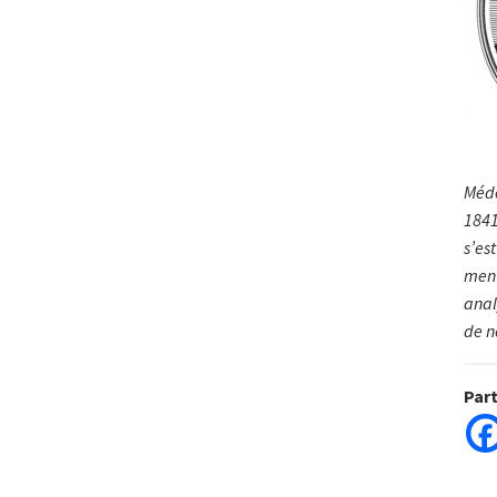
Méde
1841
s’es
ment
ana­
de n
Par