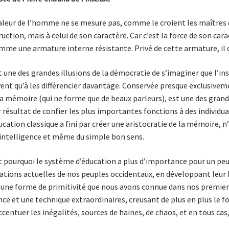
aleur de l’homme ne se mesure pas, comme le croient les maîtres d
ruction, mais à celui de son caractère. Car c’est la force de son cara
mme une armature interne résistante. Privé de cette armature, il d
t une des grandes illusions de la démocratie de s’imaginer que l’in
ent qu’à les diffé­ren­cier davantage. Conservée presque exclusiveme
la mémoire (qui ne forme que de beaux par­leurs), est une des grande
 résultat de confier les plus importantes fonctions à des individu
ucation classique a fini par créer une aristocratie de la mémoire, 
’intelligence et même du simple bon sens.
t pourquoi le système d’éducation a plus d’importance pour un pe
tions actuelles de nos peuples occidentaux, en développant leur
 une forme de primitivité que nous avons connue dans nos premiers
nce et une technique extraordinaires, creusant de plus en plus le fo
ccentuer les inégalités, sour­ces de haines, de chaos, et en tous cas,