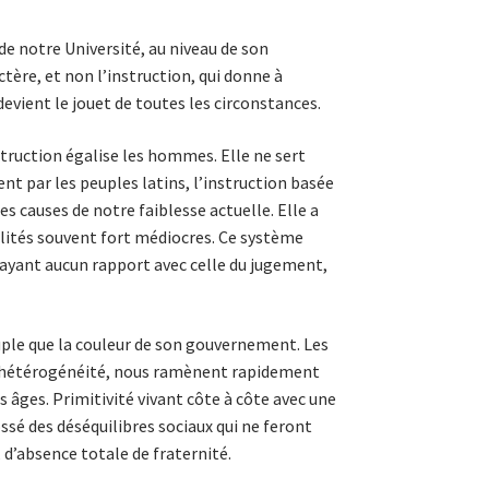
e notre Université, au niveau de son
ctère, et non l’instruc­tion, qui donne à
evient le jouet de toutes les circonstances.
s­truction égalise les hommes. Elle ne sert
nt par les peuples latins, l’ins­truction basée
s causes de notre faiblesse actuelle. Elle a
alités souvent fort médiocres. Ce système
n’ayant aucun rapport avec celle du jugement,
uple que la couleur de son gouvernement. Les
 hétérogénéité, nous ramè­nent rapidement
 âges. Primitivité vivant côte à côte avec une
ssé des dé­séquilibres sociaux qui ne feront
 d’absence totale de frater­nité.