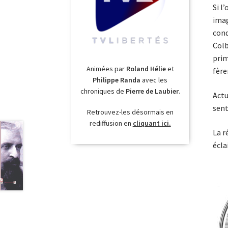
Si l
imag
cond
Colb
prim
Animées par
Roland Hélie
et
fère
Philippe Randa
avec les
chroniques de
Pierre de Laubier
.
Actu
sent
Retrouvez-les désormais en
rediffusion en
cliquant ici.
La r
écla