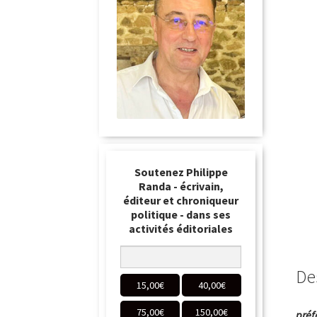
Soutenez Philippe
Randa - écrivain,
éditeur et chroniqueur
politique - dans ses
activités éditoriales
De
15,00
€
40,00
€
75,00
€
150,00
€
préf