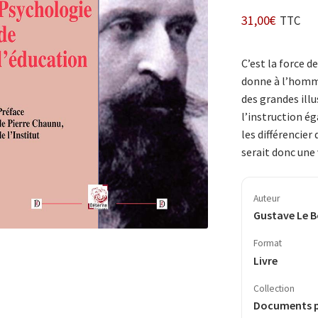
31,00
€
TTC
C’est la force de 
donne à l’homme
des grandes ill
l’ins­truction é
les diffé­ren­cie
serait donc une 
Auteur
Gustave Le 
Format
Livre
Collection
Documents 