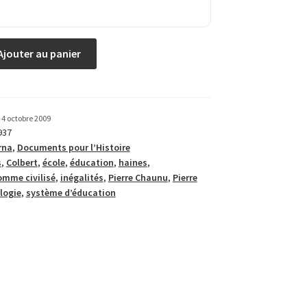
Ajouter au panier
4 octobre 2009
937
rna
,
Documents pour l’Histoire
s
,
Colbert
,
école
,
éducation
,
haines
,
omme civilisé
,
inégalités
,
Pierre Chaunu
,
Pierre
logie
,
système d’éducation