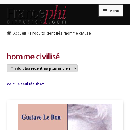
Aller
Aller
Menu
à
au
la
contenu
navigation
Accueil
Accueil
Produits identifiés “homme civilisé”
Accueil
Caisse
homme civilisé
Compte
Conditions de Vente
Connection
Voici le seul résultat
Enregistrement
Listes d’Envies
Livres de Peter Randa
Livres de Philippe Randa