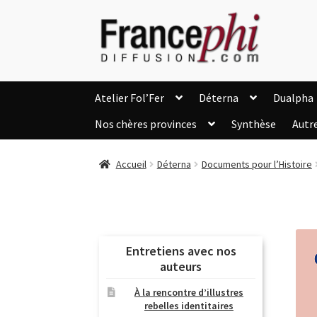
Aller
Aller
à
au
la
contenu
navigation
Atelier Fol’Fer
Déterna
Dualpha
Nos chères provinces
Synthèse
Autr
Accueil
Accueil
Caisse
Compte
C
Accueil
Déterna
Documents pour l’Histoire
Listes d’Envies
Livres de Peter Randa
Nous Contacter
Panier
Politique de c
Soutien à Philippe Randa
Suivi de la Co
Entretiens avec nos
auteurs
À la rencontre d’illustres
rebelles identitaires