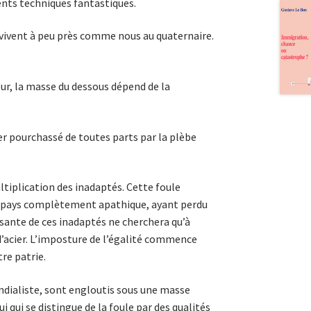
nts techni­ques fantastiques.
vivent à peu près comme nous au quaternaire.
r, la masse du des­sous dépend de la
er pourchassé de toutes parts par la plèbe
ltiplication des inadaptés. Cette foule
re pays complètement apathique, ayant perdu
ssante de ces ina­dap­tés ne cherchera qu’à
d’acier. L’imposture de l’éga­lité commence
re patrie.
ondialiste, sont engloutis sous une masse
qui se distingue de la foule par des qualités