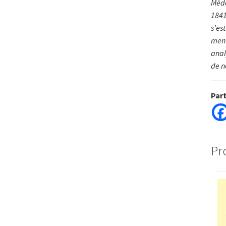
Méde
1841
s’es
ment
ana­
de n
Par
Pr