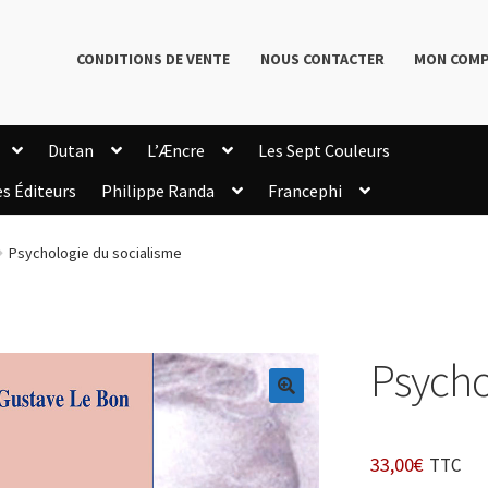
CONDITIONS DE VENTE
NOUS CONTACTER
MON COM
Dutan
L’Æncre
Les Sept Couleurs
es Éditeurs
Philippe Randa
Francephi
onditions de Vente
Connection
Enregistrement
Psychologie du socialisme
Livres de Philippe Randa
Login Customizer
Newsletter
onfidentialité et cookies
Qui sommes-nous ?
mmande
Psycho
🔍
33,00
€
TTC