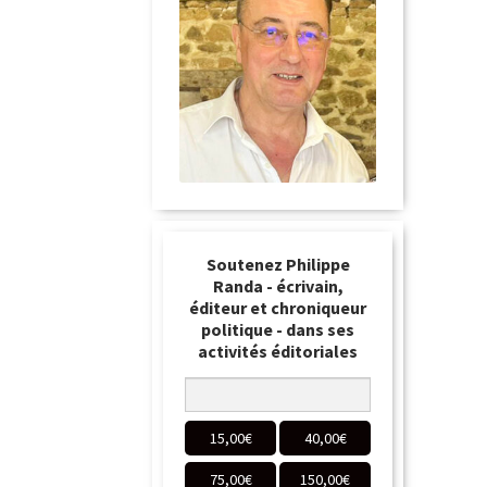
Soutenez Philippe
Randa - écrivain,
éditeur et chroniqueur
politique - dans ses
activités éditoriales
15,00
€
40,00
€
75,00
€
150,00
€