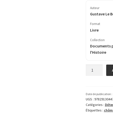
Auteur
Gustave Le 
Format
Livre
Collection
Documents 
l'Histoire
quantité
de
Psychologie
du
socialisme
Date de publication :
UGS :
9782913044
Catégories :
Déte
Étiquettes :
chôm