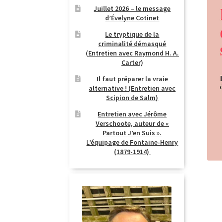
Juillet 2026 – le message
d’Évelyne Cotinet
Le tryptique de la
criminalité démasqué
(Entretien avec Raymond H. A.
Carter)
Il faut préparer la vraie
alternative ! (Entretien avec
Scipion de Salm)
Entretien avec Jérôme
Verschoote, auteur de «
Partout J’en Suis ».
L’équipage de Fontaine-Henry
(1879-1914)