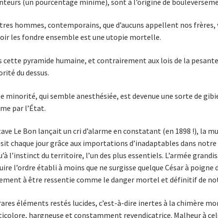
nteurs (un pourcentage minime), sont à l’origine de boule­ver­seme
tres hommes, contemporains, que d’aucuns appellent nos frères, 
oir les fondre ensemble est une utopie mortelle.
 cette pyramide humaine, et contrairement aux lois de la pesanteu
rité du dessus.
e minorité, qui semble anesthésiée, est devenue une sorte de gibi
e par l’État.
ave Le Bon lançait un cri d’alarme en constatant (en 1898 !), la mu
sit cha­que jour grâce aux importations d’inadaptables dans not
u’à l’instinct du ter­ritoire, l’un des plus essentiels. L’armée grandi
uire l’ordre établi à moins que ne surgisse quelque César à poigne 
ement à être ressentie comme le danger mor­tel et définitif de not
rares éléments restés lucides, c’est-à-dire inertes à la chimère m
icolore, hargneuse et constamment revendicatrice. Malheur à celui 