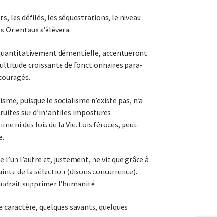
s, les défilés, les séquestrations, le niveau
s Orien­taux s’élèvera.
 quantitativement démentielle, ac­cen­tueront
lti­tude croissante de fonctionnaires para­
couragés.
isme, puisque le socialisme n’existe pas, n’a
ruites sur d’infantiles impostures
 ni des lois de la Vie. Lois fé­ro­ces, peut-
e.
 l’un l’autre et, justement, ne vit que grâce à
ainte de la sélection (disons concurrence).
faudrait supprimer l’humanité.
caractère, quel­ques savants, quelques