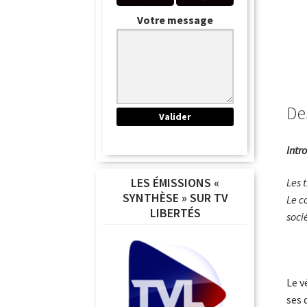
Votre message
De
Intr
LES ÉMISSIONS «
Les 
SYNTHÈSE » SUR TV
Le c
LIBERTÉS
soci
Le v
ses 