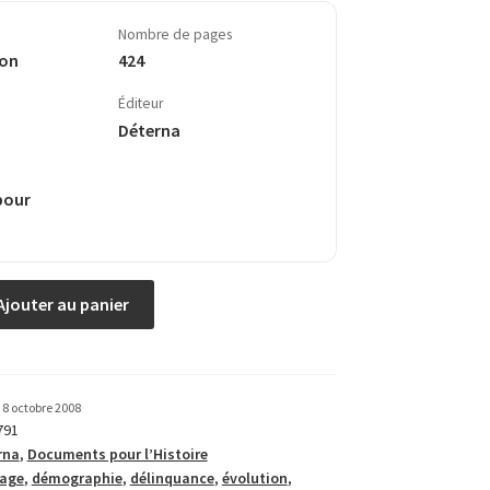
Nombre de pages
Bon
424
Éditeur
Déterna
pour
Ajouter au panier
8 octobre 2008
791
rna
,
Documents pour l’Histoire
age
,
dé­mo­graphie
,
délin­quance
,
évolution
,