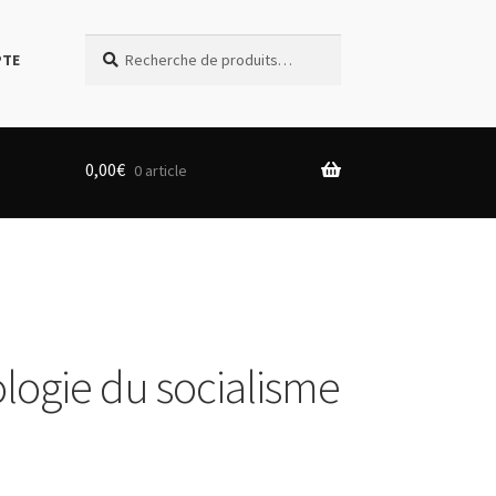
Recherche
Recherche
PTE
pour :
0,00
€
0 article
logie du socialisme