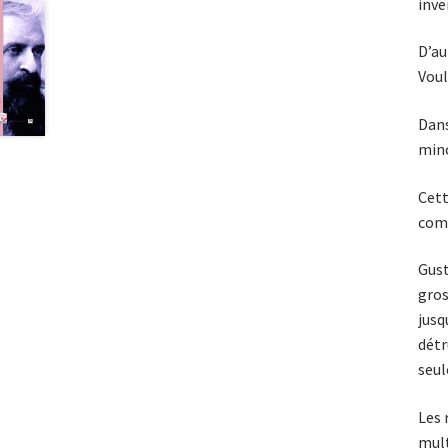
inve
D’au
Voul
Dans
mino
Cett
comm
Gust
gros
jusq
détr
seul
Les 
mult