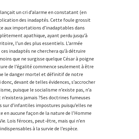
lançait un cri d’alarme en constatant (en
iplication des inadaptés. Cette foule grossit
ce aux importations d’inadaptables dans
lètement apathique, ayant perdu jusqu’à
ritoire, l’un des plus essentiels. L’armée
 ces inadaptés ne cherchera qu’à détruire
 moins que ne surgisse quelque César à poigne
sture de l’égalité commence seulement à être
 le danger mortel et définitif de notre
 donc, devant de telles évidences, s’accrocher
isme, puisque le socialisme n’existe pas, n’a
t n’existera jamais ?Ses doctrines fumeuses
 sur d’infantiles impostures puisqu’elles ne
e en aucune façon de la nature de l’Homme
 Vie. Lois féroces, peut-être, mais qui n’en
ndispensables à la survie de l’espèce.