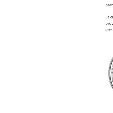
part
Le c
prov
que 