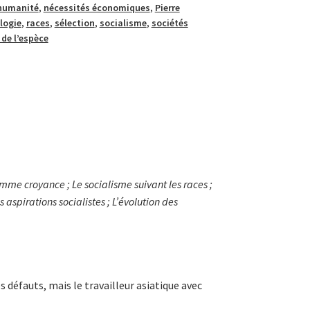
humanité
,
nécessités économiques
,
Pierre
logie
,
races
,
sélection
,
socialisme
,
sociétés
 de l’espèce
omme croyance ; Le socialisme suivant les races ;
 aspirations socialistes ; L’évolution des
 défauts, mais le travailleur asiatique avec