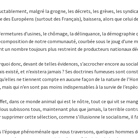
uctablement, malgré la grogne, les décrets, les grèves, les syndicat
ie des Euro­péens (surtout des Français), baissera, alors que celui de
fermetures d’usines, le chômage, la délin­quance, la dé­mo­graphie
écompo­sition de notre com­munauté, courbée sous le joug d’une mu
nt un nombre toujours plus restreint de producteurs nationaux dé
quoi donc, devant de telles évidences, s’accrocher encore au social
is existé, et n’existera jamais ? Ses doctrines fumeuses sont const
qu’elles ne tiennent compte en aucu­ne façon de la nature de l’Homme
, mais qui n’en sont pas moins indispensables à la survie de l’espèc
ffet, dans ce monde animal qui est le nôtre, tout ce qui vit se mange
Nous subissons tous, maintenant plus que jamais, la terrible con­tr
 supprimer cette sélection, comme s’illusionne le socialisme, il 
 l’époque phénoménale que nous traversons, quelques hom­mes de 