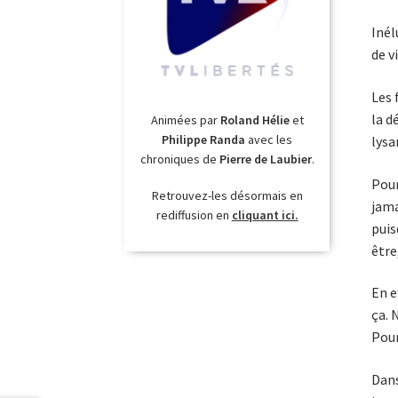
Inél
de v
Les 
la d
Animées par
Roland Hélie
et
Philippe Randa
avec les
lysa
chroniques de
Pierre de Laubier
.
Pour
Retrouvez-les désormais en
jama
rediffusion en
cliquant ici.
puis
être
En e
ça. 
Pour
Dans