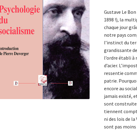
Gustave Le Bon 
1898 !), la mult
chaque jour grâ
notre pays comp
l’instinct du ter
grandissante de
l’ordre établi à
d’acier. L’impo
ressentie comme
patrie. Pourquoi
encore au social
jamais existé, e
sont construites
tiennent compt
ni des lois de la
sont pas moins i