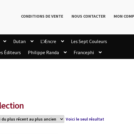
CONDITIONS DE VENTE
NOUS CONTACTER
MON COM
Dutan
L’Æncre
Les Sept Couleurs
es Éditeurs
Philippe Randa
Francephi
onditions de Vente
Connection
Enregistrement
Livres de Philippe Randa
Login Customizer
Newsletter
onfidentialité et cookies
Qui sommes-nous ?
mmande
lection
Voici le seul résultat