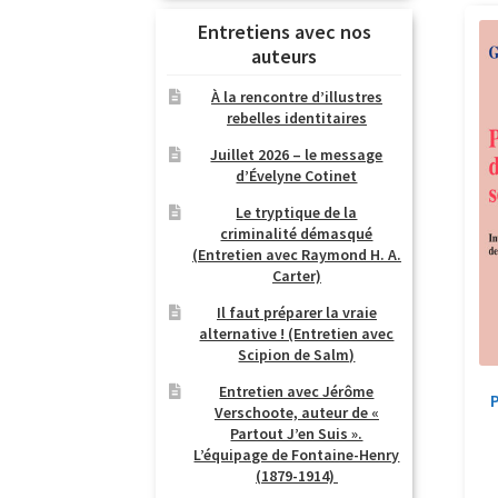
Entretiens avec nos
auteurs
À la rencontre d’illustres
rebelles identitaires
Juillet 2026 – le message
d’Évelyne Cotinet
Le tryptique de la
criminalité démasqué
(Entretien avec Raymond H. A.
Carter)
Il faut préparer la vraie
alternative ! (Entretien avec
Scipion de Salm)
Entretien avec Jérôme
Verschoote, auteur de «
Partout J’en Suis ».
L’équipage de Fontaine-Henry
(1879-1914)