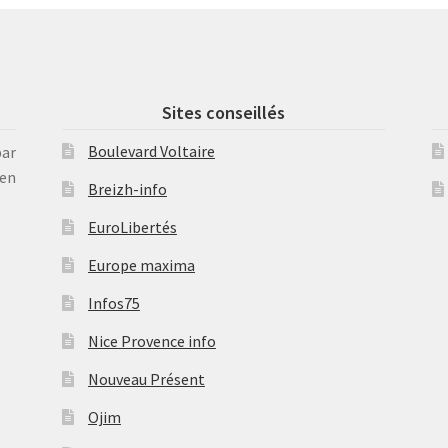
Sites conseillés
Boulevard Voltaire
par
en
Breizh-info
EuroLibertés
Europe maxima
Infos75
Nice Provence info
Nouveau Présent
Ojim