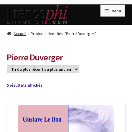
Aller
Aller
Menu
à
au
la
contenu
navigation
Accueil
Accueil
Produits identifiés “Pierre Duverger”
Accueil
Caisse
Pierre Duverger
Compte
Conditions de Vente
Connection
Trié
5 résultats affichés
du
Enregistrement
plus
récent
Listes d’Envies
au
plus
Livres de Peter Randa
ancien
Livres de Philippe Randa