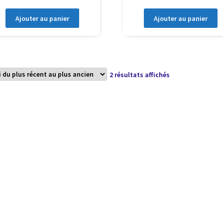
Ajouter au panier
Ajouter au panier
Trié
2 résultats affichés
du
plus
récent
au
plus
ancien