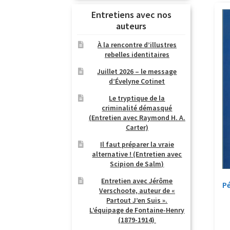
Entretiens avec nos
auteurs
À la rencontre d’illustres
rebelles identitaires
Juillet 2026 – le message
d’Évelyne Cotinet
Le tryptique de la
criminalité démasqué
(Entretien avec Raymond H. A.
Carter)
Il faut préparer la vraie
alternative ! (Entretien avec
Scipion de Salm)
Entretien avec Jérôme
Pé
Verschoote, auteur de «
Partout J’en Suis ».
L’équipage de Fontaine-Henry
(1879-1914)