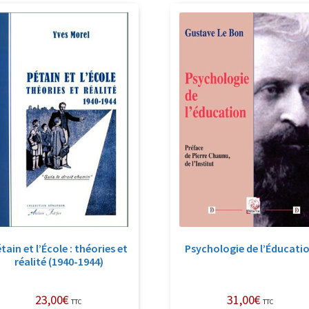
récent
au
plus
ancien
tain et l’École : théories et
Psychologie de l’Éducati
réalité (1940-1944)
23,00
€
31,00
€
TTC
TTC