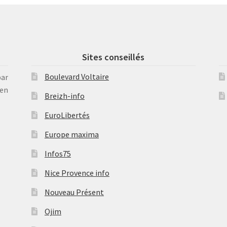
Sites conseillés
Boulevard Voltaire
par
en
Breizh-info
EuroLibertés
Europe maxima
Infos75
Nice Provence info
Nouveau Présent
Ojim