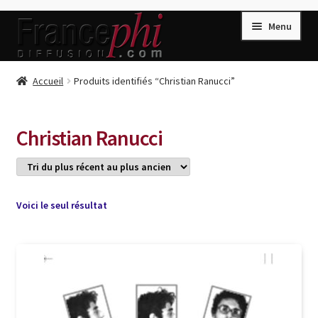
Aller
Aller
Menu
à
au
la
contenu
navigation
Accueil
Accueil
Produits identifiés “Christian Ranucci”
Accueil
Caisse
Christian Ranucci
Compte
Conditions de Vente
Connection
Voici le seul résultat
Enregistrement
Listes d’Envies
Livres de Peter Randa
Livres de Philippe Randa