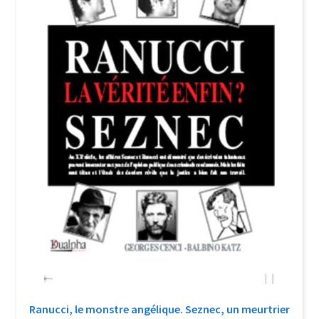
Login Customizer
Newsletter
Nous Contacter
Panier
Politique de confidentialité et cookies
Qui sommes-nous ?
Soutien à Philippe Randa
Suivi de la Commande
Ranucci, le monstre angélique. Seznec, un meurtrier