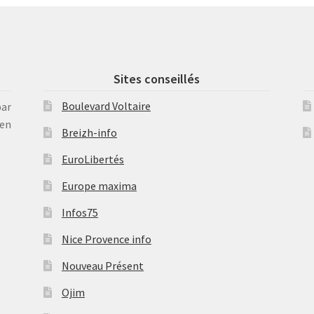
Sites conseillés
Boulevard Voltaire
par
en
Breizh-info
EuroLibertés
Europe maxima
Infos75
Nice Provence info
Nouveau Présent
Ojim