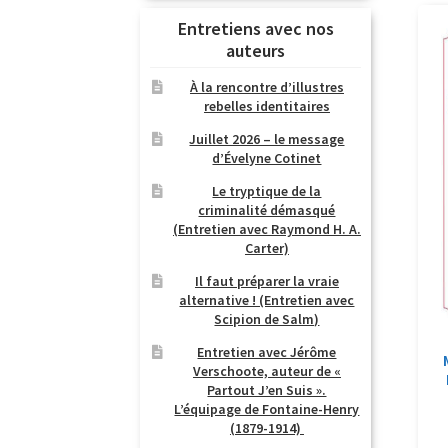
Entretiens avec nos
auteurs
À la rencontre d’illustres
rebelles identitaires
Juillet 2026 – le message
d’Évelyne Cotinet
Le tryptique de la
criminalité démasqué
(Entretien avec Raymond H. A.
Carter)
Il faut préparer la vraie
alternative ! (Entretien avec
Scipion de Salm)
Entretien avec Jérôme
Verschoote, auteur de «
Partout J’en Suis ».
L’équipage de Fontaine-Henry
(1879-1914)