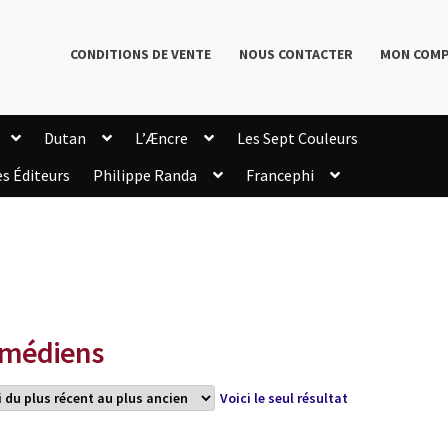
CONDITIONS DE VENTE
NOUS CONTACTER
MON COM
Dutan
L’Æncre
Les Sept Couleurs
es Éditeurs
Philippe Randa
Francephi
onditions de Vente
Connection
Enregistrement
Livres de Philippe Randa
Login Customizer
Newsletter
onfidentialité et cookies
Qui sommes-nous ?
mmande
médiens
Voici le seul résultat