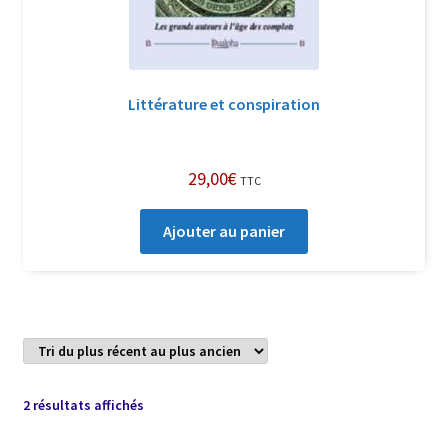
Littérature et conspiration
29,00
€
TTC
Ajouter au panier
Trié
2 résultats affichés
du
plus