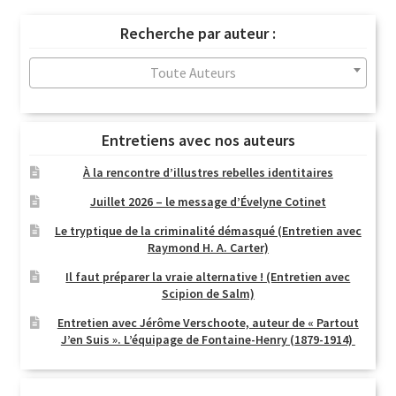
récent
Recherche par auteur :
au
plus
Toute Auteurs
ancien
Entretiens avec nos auteurs
À la rencontre d’illustres rebelles identitaires
Juillet 2026 – le message d’Évelyne Cotinet
Le tryptique de la criminalité démasqué (Entretien avec
Raymond H. A. Carter)
Il faut préparer la vraie alternative ! (Entretien avec
Scipion de Salm)
Entretien avec Jérôme Verschoote, auteur de « Partout
J’en Suis ». L’équipage de Fontaine-Henry (1879-1914)