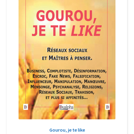
Login Customizer
Newsletter
Nous Contacter
Panier
Politique de confidentialité et cookies
Qui sommes-nous ?
Soutien à Philippe Randa
Suivi de la Commande
Gourou, je te like