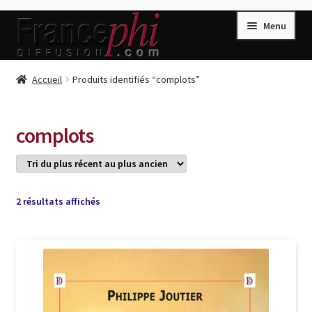
Aller
Aller
Menu
à
au
la
contenu
navigation
Accueil
Accueil
Produits identifiés “complots”
Accueil
Caisse
complots
Compte
Conditions de Vente
Connection
Trié
2 résultats affichés
du
Enregistrement
plus
récent
Listes d’Envies
au
plus
Livres de Peter Randa
ancien
Livres de Philippe Randa