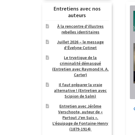
Entretiens avec nos
auteurs
À la rencontre d’illustres
rebelles identitaires
Juillet 2026 – le message
d’Évelyne Cotinet
Le tryptique de la
criminalité démasqué
(Entretien avec Raymond H. A.
Carter)
Il faut préparer la vraie
alternative ! (Entretien avec
Scipion de Salm)
Entretien avec Jérôme
Verschoote, auteur de «
Partout J’en Suis ».
L’équipage de Fontaine-Henry
(1879-1914)