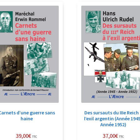
récent
au
plus
ancien
Carnets d’une guerre sans
Des sursauts du IIIe Reich
haine
l’exil argentin (Année 194
Année 1952)
39,00
€
37,00
€
TTC
TTC