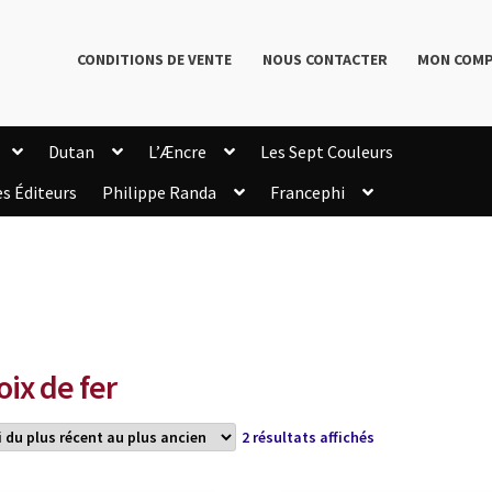
CONDITIONS DE VENTE
NOUS CONTACTER
MON COM
Dutan
L’Æncre
Les Sept Couleurs
es Éditeurs
Philippe Randa
Francephi
onditions de Vente
Connection
Enregistrement
Livres de Philippe Randa
Login Customizer
Newsletter
onfidentialité et cookies
Qui sommes-nous ?
mmande
oix de fer
Trié
2 résultats affichés
du
plus