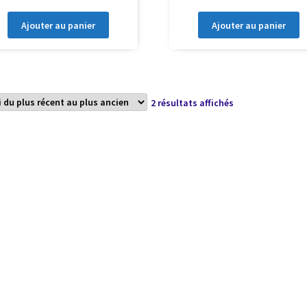
Ajouter au panier
Ajouter au panier
Trié
2 résultats affichés
du
plus
récent
au
plus
ancien