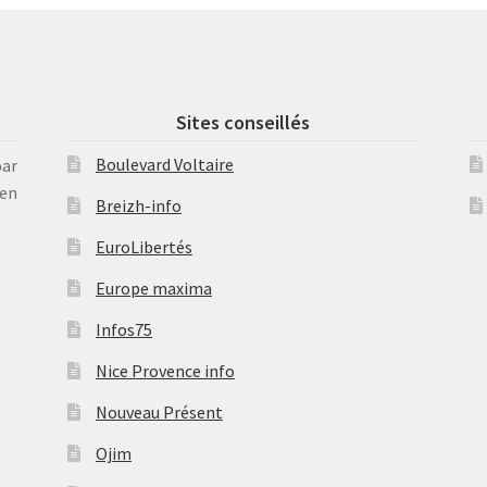
Sites conseillés
Boulevard Voltaire
par
en
Breizh-info
EuroLibertés
Europe maxima
Infos75
Nice Provence info
Nouveau Présent
Ojim