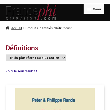
Aller
Aller
Menu
à
au
la
contenu
navigation
Accueil
Accueil
Produits identifiés “Définitions”
Accueil
Caisse
Définitions
Compte
Conditions de Vente
Connection
Voici le seul résultat
Enregistrement
Listes d’Envies
Livres de Peter Randa
Livres de Philippe Randa