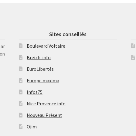
Sites conseillés
Boulevard Voltaire
par
en
Breizh-info
EuroLibertés
Europe maxima
Infos75
Nice Provence info
Nouveau Présent
Ojim