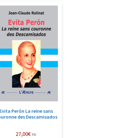
Evita Perón La reine sans
ouronne des Descamisados
27,00
€
TTC