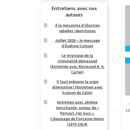
Entretiens avec nos
auteurs
À la rencontre d’illustres
rebelles identitaires
Juillet 2026 – le message
d’Évelyne Cotinet
Le tryptique de la
criminalité démasqué
(Entretien avec Raymond H. A.
Carter)
Il faut préparer la vraie
alternative ! (Entretien avec
Scipion de Salm)
Entretien avec Jérôme
Verschoote, auteur de «
c
Partout J’en Suis ».
L’équipage de Fontaine-Henry
(1879-1914)