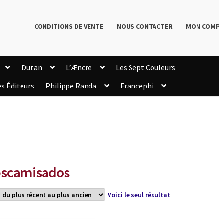
CONDITIONS DE VENTE
NOUS CONTACTER
MON COM
Dutan
L’Æncre
Les Sept Couleurs
es Éditeurs
Philippe Randa
Francephi
onditions de Vente
Connection
Enregistrement
Livres de Philippe Randa
Login Customizer
Newsletter
onfidentialité et cookies
Qui sommes-nous ?
mmande
scamisados
Voici le seul résultat