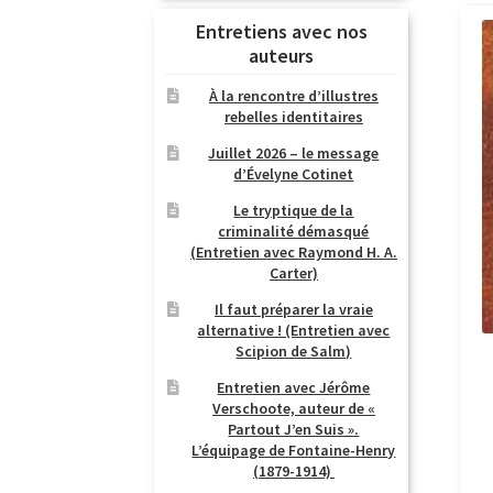
Entretiens avec nos
auteurs
À la rencontre d’illustres
rebelles identitaires
Juillet 2026 – le message
d’Évelyne Cotinet
Le tryptique de la
criminalité démasqué
(Entretien avec Raymond H. A.
Carter)
Il faut préparer la vraie
alternative ! (Entretien avec
Scipion de Salm)
Entretien avec Jérôme
Verschoote, auteur de «
Partout J’en Suis ».
L’équipage de Fontaine-Henry
(1879-1914)