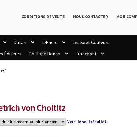
CONDITIONS DE VENTE
NOUS CONTACTER
MON COM
Dutan
L’Æncre
Les Sept Couleurs
es Éditeurs
Philippe Randa
Francephi
onditions de Vente
Connection
Enregistrement
itz”
Livres de Philippe Randa
Login Customizer
Newsletter
onfidentialité et cookies
Qui sommes-nous ?
mmande
etrich von Choltitz
Voici le seul résultat