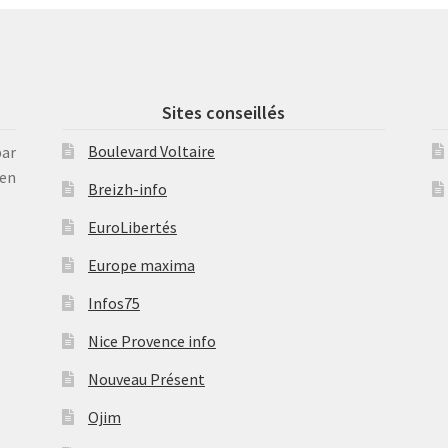
Sites conseillés
Boulevard Voltaire
par
en
Breizh-info
EuroLibertés
Europe maxima
Infos75
Nice Provence info
Nouveau Présent
Ojim