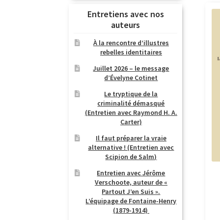
Entretiens avec nos
auteurs
À la rencontre d’illustres
rebelles identitaires
Juillet 2026 – le message
d’Évelyne Cotinet
Le tryptique de la
criminalité démasqué
(Entretien avec Raymond H. A.
Carter)
Il faut préparer la vraie
alternative ! (Entretien avec
Scipion de Salm)
Entretien avec Jérôme
Verschoote, auteur de «
Partout J’en Suis ».
L’équipage de Fontaine-Henry
(1879-1914)