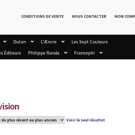
CONDITIONS DE VENTE
NOUS CONTACTER
MON COM
Dutan
L’Æncre
Les Sept Couleurs
es Éditeurs
Philippe Randa
Francephi
onditions de Vente
Connection
Enregistrement
Livres de Philippe Randa
Login Customizer
Newsletter
onfidentialité et cookies
Qui sommes-nous ?
mmande
vision
Voici le seul résultat