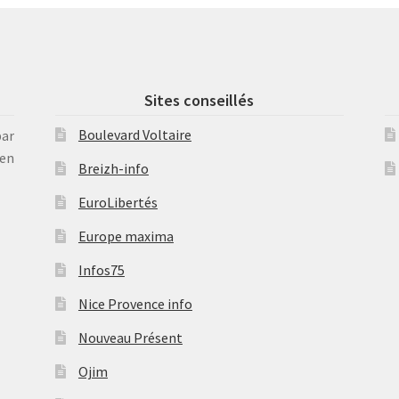
Sites conseillés
Boulevard Voltaire
par
en
Breizh-info
EuroLibertés
Europe maxima
Infos75
Nice Provence info
Nouveau Présent
Ojim