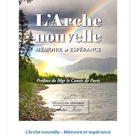
Login Customizer
Newsletter
Nous Contacter
Panier
Politique de confidentialité et cookies
Qui sommes-nous ?
Soutien à Philippe Randa
Suivi de la Commande
L’Arche nouvelle – Mémoire et espérance