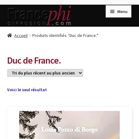
Aller
Aller
Menu
à
au
la
contenu
navigation
Accueil
Accueil
Produits identifiés “Duc de France.”
Accueil
Caisse
Duc de France.
Compte
Conditions de Vente
Connection
Voici le seul résultat
Enregistrement
Listes d’Envies
Livres de Peter Randa
Livres de Philippe Randa