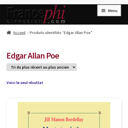
Aller
Aller
Menu
à
au
la
contenu
navigation
Accueil
Accueil
Produits identifiés “Edgar Allan Poe”
Accueil
Caisse
Edgar Allan Poe
Compte
Conditions de Vente
Connection
Voici le seul résultat
Enregistrement
Listes d’Envies
Livres de Peter Randa
Livres de Philippe Randa