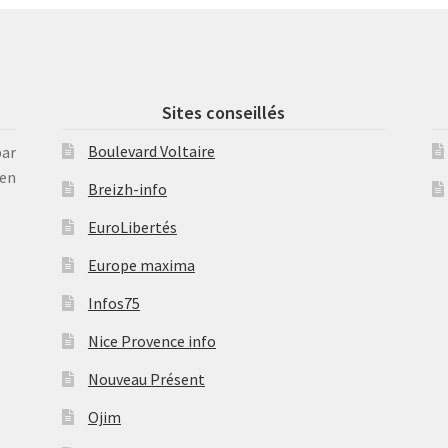
Sites conseillés
Boulevard Voltaire
par
en
Breizh-info
EuroLibertés
Europe maxima
Infos75
Nice Provence info
Nouveau Présent
Ojim