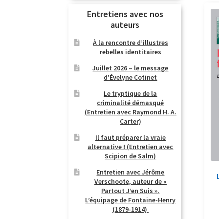
Entretiens avec nos
auteurs
À la rencontre d’illustres
rebelles identitaires
Juillet 2026 – le message
d’Évelyne Cotinet
Le tryptique de la
criminalité démasqué
(Entretien avec Raymond H. A.
Carter)
Il faut préparer la vraie
alternative ! (Entretien avec
Scipion de Salm)
Entretien avec Jérôme
Verschoote, auteur de «
Partout J’en Suis ».
L’équipage de Fontaine-Henry
(1879-1914)