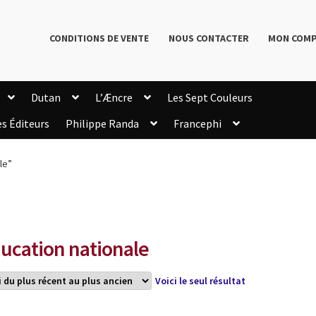
CONDITIONS DE VENTE
NOUS CONTACTER
MON COM
Dutan
L’Æncre
Les Sept Couleurs
es Éditeurs
Philippe Randa
Francephi
onditions de Vente
Connection
Enregistrement
le”
Livres de Philippe Randa
Login Customizer
Newsletter
onfidentialité et cookies
Qui sommes-nous ?
mmande
ucation nationale
Voici le seul résultat