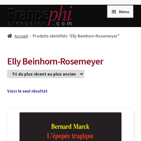
Aller
Aller
Menu
à
au
la
contenu
navigation
Accueil
Accueil
Produits identifiés “Elly Beinhorn-Rosemeyer”
Accueil
Caisse
Elly Beinhorn-Rosemeyer
Compte
Conditions de Vente
Connection
Voici le seul résultat
Enregistrement
Listes d’Envies
Livres de Peter Randa
Livres de Philippe Randa