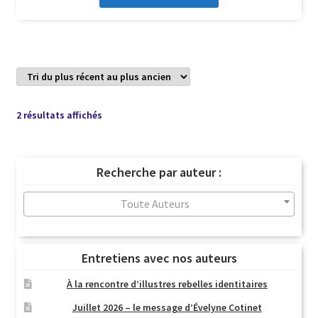
Trié
2 résultats affichés
du
plus
récent
Recherche par auteur :
au
plus
Toute Auteurs
ancien
Entretiens avec nos auteurs
À la rencontre d’illustres rebelles identitaires
Juillet 2026 – le message d’Évelyne Cotinet