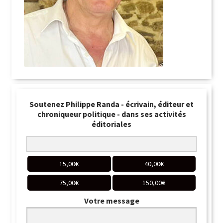
Soutenez Philippe Randa - écrivain, éditeur et
chroniqueur politique - dans ses activités
éditoriales
15,00
€
40,00
€
75,00
€
150,00
€
Votre message