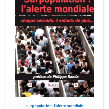
Login Customizer
Newsletter
Nous Contacter
Panier
Politique de confidentialité et cookies
Qui sommes-nous ?
Soutien à Philippe Randa
Suivi de la Commande
Surpopulation : l’alerte mondiale