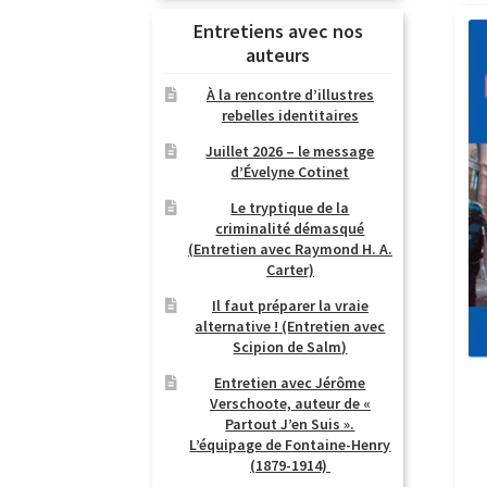
Entretiens avec nos
auteurs
À la rencontre d’illustres
rebelles identitaires
Juillet 2026 – le message
d’Évelyne Cotinet
Le tryptique de la
criminalité démasqué
(Entretien avec Raymond H. A.
Carter)
Il faut préparer la vraie
alternative ! (Entretien avec
Scipion de Salm)
Entretien avec Jérôme
Verschoote, auteur de «
Partout J’en Suis ».
L’équipage de Fontaine-Henry
(1879-1914)