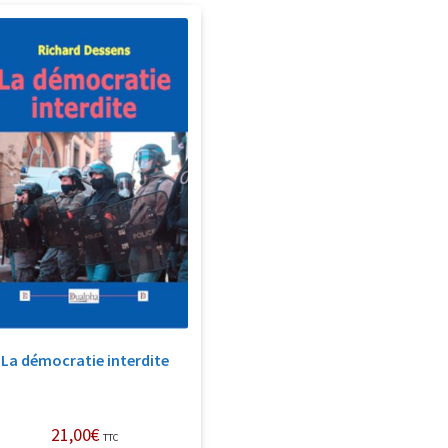
La démocratie interdite
21,00
€
TTC