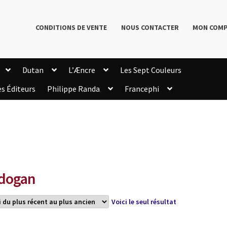
CONDITIONS DE VENTE
NOUS CONTACTER
MON COM
Dutan
L’Æncre
Les Sept Couleurs
es Éditeurs
Philippe Randa
Francephi
onditions de Vente
Connection
Enregistrement
Livres de Philippe Randa
Login Customizer
Newsletter
onfidentialité et cookies
Qui sommes-nous ?
mmande
dogan
Voici le seul résultat