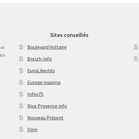
Sites conseillés
Boulevard Voltaire
par
en
Breizh-info
EuroLibertés
Europe maxima
Infos75
Nice Provence info
Nouveau Présent
Ojim