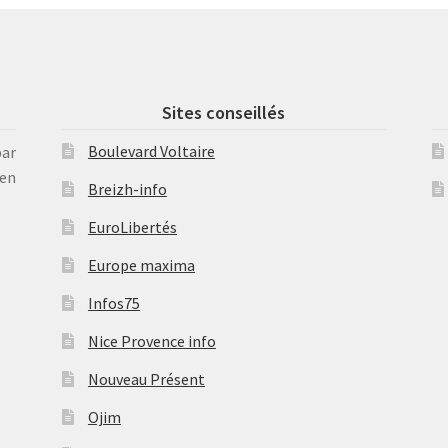
Sites conseillés
Boulevard Voltaire
par
en
Breizh-info
EuroLibertés
Europe maxima
Infos75
Nice Provence info
Nouveau Présent
Ojim