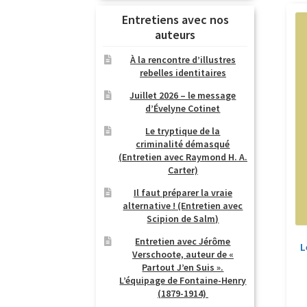
Entretiens avec nos
auteurs
À la rencontre d’illustres
rebelles identitaires
Juillet 2026 – le message
d’Évelyne Cotinet
Le tryptique de la
criminalité démasqué
(Entretien avec Raymond H. A.
Carter)
Il faut préparer la vraie
alternative ! (Entretien avec
Scipion de Salm)
Entretien avec Jérôme
L
Verschoote, auteur de «
Partout J’en Suis ».
L’équipage de Fontaine-Henry
(1879-1914)