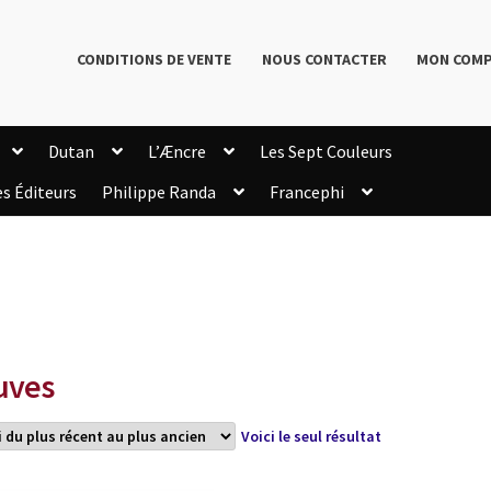
CONDITIONS DE VENTE
NOUS CONTACTER
MON COM
Dutan
L’Æncre
Les Sept Couleurs
es Éditeurs
Philippe Randa
Francephi
onditions de Vente
Connection
Enregistrement
Livres de Philippe Randa
Login Customizer
Newsletter
onfidentialité et cookies
Qui sommes-nous ?
mmande
uves
Voici le seul résultat