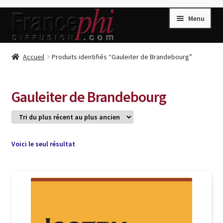
Aller
Aller
Menu
à
au
la
contenu
navigation
Accueil
Accueil
Produits identifiés “Gauleiter de Brandebourg”
Accueil
Caisse
Gauleiter de Brandebourg
Compte
Conditions de Vente
Connection
Voici le seul résultat
Enregistrement
Listes d’Envies
Livres de Peter Randa
Livres de Philippe Randa