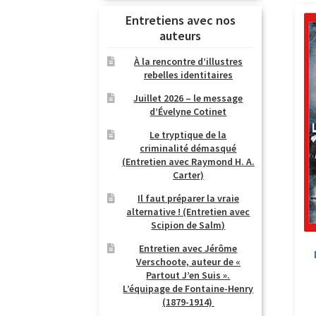
Entretiens avec nos
auteurs
À la rencontre d’illustres
rebelles identitaires
Juillet 2026 – le message
d’Évelyne Cotinet
Le tryptique de la
criminalité démasqué
(Entretien avec Raymond H. A.
Carter)
Il faut préparer la vraie
alternative ! (Entretien avec
Scipion de Salm)
Entretien avec Jérôme
Verschoote, auteur de «
Partout J’en Suis ».
L’équipage de Fontaine-Henry
(1879-1914)