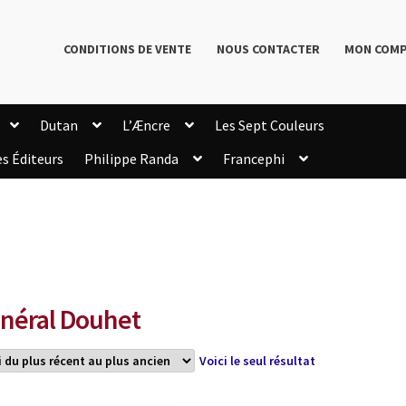
CONDITIONS DE VENTE
NOUS CONTACTER
MON COM
Dutan
L’Æncre
Les Sept Couleurs
es Éditeurs
Philippe Randa
Francephi
onditions de Vente
Connection
Enregistrement
Livres de Philippe Randa
Login Customizer
Newsletter
onfidentialité et cookies
Qui sommes-nous ?
mmande
néral Douhet
Voici le seul résultat