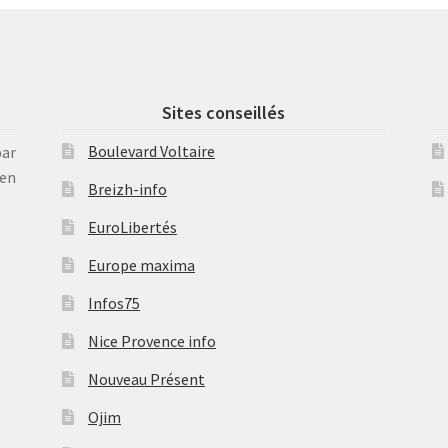
Sites conseillés
Boulevard Voltaire
par
en
Breizh-info
EuroLibertés
Europe maxima
Infos75
Nice Provence info
Nouveau Présent
Ojim