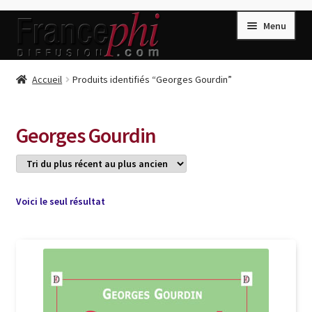
Aller
Aller
Menu
à
au
la
contenu
navigation
Accueil
Accueil
Produits identifiés “Georges Gourdin”
Accueil
Caisse
Georges Gourdin
Compte
Conditions de Vente
Connection
Voici le seul résultat
Enregistrement
Listes d’Envies
Livres de Peter Randa
Livres de Philippe Randa