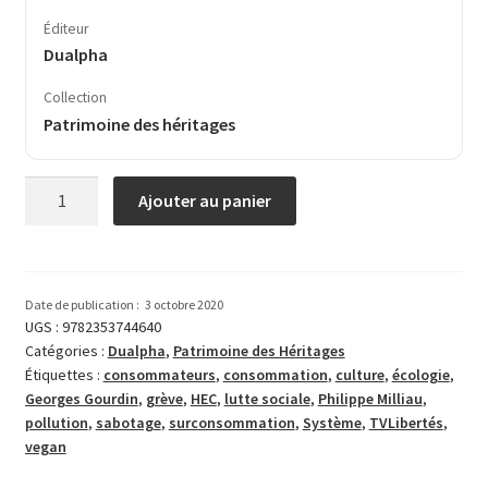
Éditeur
Dualpha
Collection
Patrimoine des héritages
quantité
Ajouter au panier
de
Sabotage
!
Date de publication :
3 octobre 2020
UGS :
9782353744640
Catégories :
Dualpha
,
Patrimoine des Héritages
Étiquettes :
consommateurs
,
consommation
,
culture
,
écologie
,
Georges Gourdin
,
grève
,
HEC
,
lutte sociale
,
Philippe Milliau
,
pollution
,
sabotage
,
surconsommation
,
Système
,
TVLibertés
,
vegan