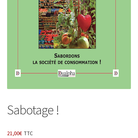
Login Customizer
Newsletter
Nous Contacter
Panier
Politique de confidentialité et cookies
Qui sommes-nous ?
Soutien à Philippe Randa
Suivi de la Commande
Sabotage !
21,00
€
TTC