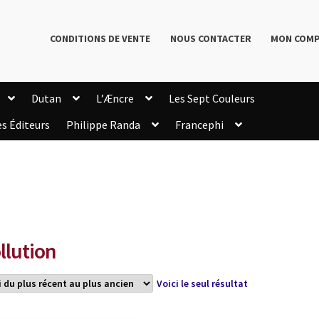
CONDITIONS DE VENTE
NOUS CONTACTER
MON COM
Dutan
L’Æncre
Les Sept Couleurs
es Éditeurs
Philippe Randa
Francephi
onditions de Vente
Connection
Enregistrement
Livres de Philippe Randa
Login Customizer
Newsletter
onfidentialité et cookies
Qui sommes-nous ?
mmande
llution
Voici le seul résultat