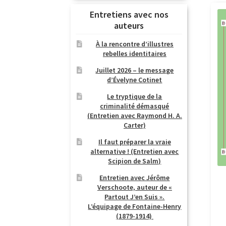
Entretiens avec nos
auteurs
À la rencontre d’illustres
rebelles identitaires
Juillet 2026 – le message
d’Évelyne Cotinet
Le tryptique de la
criminalité démasqué
(Entretien avec Raymond H. A.
Carter)
Il faut préparer la vraie
alternative ! (Entretien avec
Scipion de Salm)
Entretien avec Jérôme
Verschoote, auteur de «
Partout J’en Suis ».
L’équipage de Fontaine-Henry
(1879-1914)