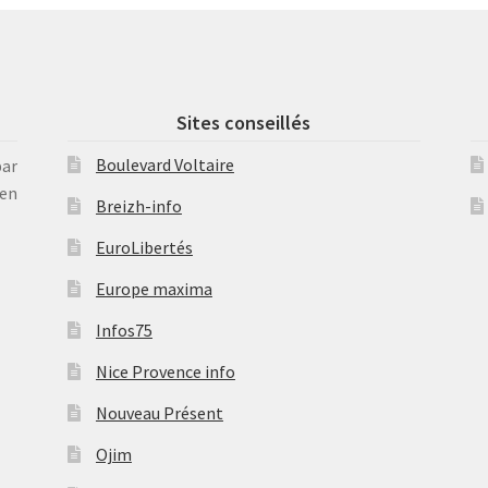
Sites conseillés
Boulevard Voltaire
par
en
Breizh-info
EuroLibertés
Europe maxima
Infos75
Nice Provence info
Nouveau Présent
Ojim