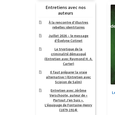
Entretiens avec nos
auteurs
À la rencontre d’illustres
rebelles identitaires
Juillet 2026 – le message
d’Évelyne Cotinet
Le tryptique de la
criminalité démasqué
(Entretien avec Raymond H. A.
Carter)
Il faut préparer la vraie
alternative ! (Entretien avec
Scipion de Salm)
Entretien avec Jérôme
L
Verschoote, auteur de «
Partout J’en Suis ».
L’équipage de Fontaine-Henry
(1879-1914)