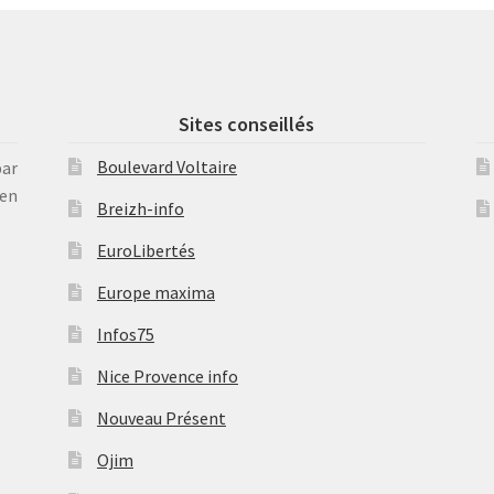
Sites conseillés
Boulevard Voltaire
par
en
Breizh-info
EuroLibertés
Europe maxima
Infos75
Nice Provence info
Nouveau Présent
Ojim