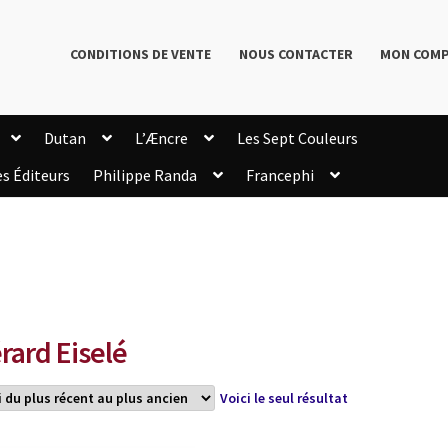
CONDITIONS DE VENTE
NOUS CONTACTER
MON COM
Dutan
L’Æncre
Les Sept Couleurs
es Éditeurs
Philippe Randa
Francephi
onditions de Vente
Connection
Enregistrement
Livres de Philippe Randa
Login Customizer
Newsletter
onfidentialité et cookies
Qui sommes-nous ?
mmande
rard Eiselé
Voici le seul résultat