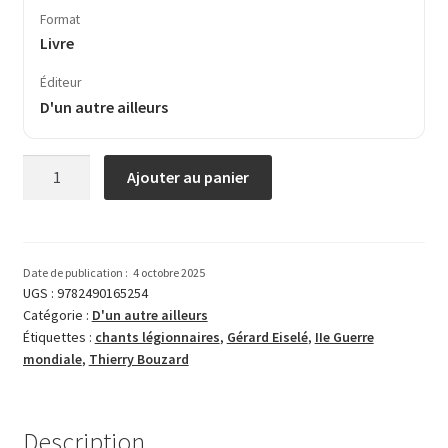
Format
Livre
Éditeur
D'un autre ailleurs
quantité
Ajouter au panier
de
Le
Grand
Recueil
Date de publication :
4 octobre 2025
des
UGS :
9782490165254
Catégorie :
D'un autre ailleurs
chants
Étiquettes :
chants légionnaires
,
Gérard Eiselé
,
IIe Guerre
légionnaires
mondiale
,
Thierry Bouzard
Description