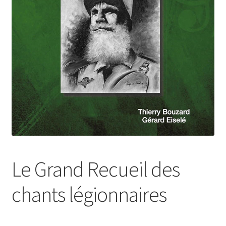
Login Customizer
Newsletter
Nous Contacter
Panier
Politique de confidentialité et cookies
Qui sommes-nous ?
Soutien à Philippe Randa
Suivi de la Commande
Le Grand Recueil des
chants légionnaires