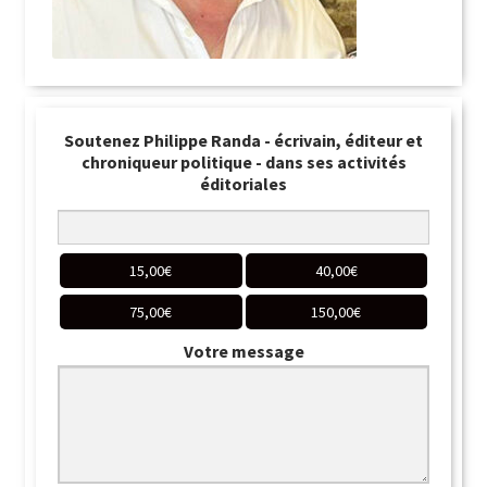
Soutenez Philippe Randa - écrivain, éditeur et
chroniqueur politique - dans ses activités
éditoriales
15,00
€
40,00
€
75,00
€
150,00
€
Votre message