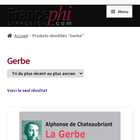
Aller
Aller
Menu
à
au
la
contenu
navigation
Accueil
Accueil
Produits identifiés “Gerbe”
Accueil
Caisse
Gerbe
Compte
Conditions de Vente
Connection
Voici le seul résultat
Enregistrement
Listes d’Envies
Livres de Peter Randa
Livres de Philippe Randa