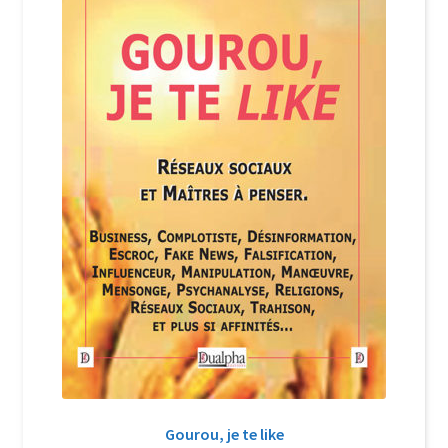
Login Customizer
Newsletter
Nous Contacter
Panier
Politique de confidentialité et cookies
Qui sommes-nous ?
Soutien à Philippe Randa
Suivi de la Commande
Gourou, je te like