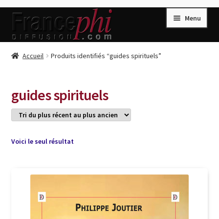
Aller
Aller
Menu
à
au
la
contenu
navigation
Accueil
Accueil
Produits identifiés “guides spirituels”
Accueil
Caisse
guides spirituels
Compte
Conditions de Vente
Connection
Voici le seul résultat
Enregistrement
Listes d’Envies
Livres de Peter Randa
Livres de Philippe Randa