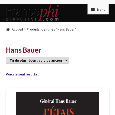
Aller
Aller
Menu
à
au
la
contenu
navigation
Accueil
Accueil
Produits identifiés “Hans Bauer”
Accueil
Caisse
Hans Bauer
Compte
Conditions de Vente
Connection
Voici le seul résultat
Enregistrement
Listes d’Envies
Livres de Peter Randa
Livres de Philippe Randa