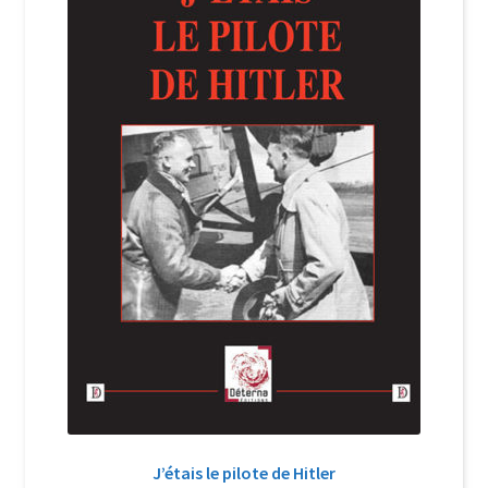
Login Customizer
Newsletter
Nous Contacter
Panier
Politique de confidentialité et cookies
Qui sommes-nous ?
Soutien à Philippe Randa
Suivi de la Commande
J’étais le pilote de Hitler