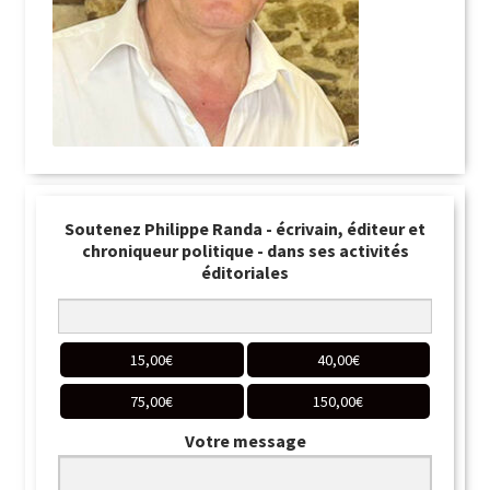
Soutenez Philippe Randa - écrivain, éditeur et
chroniqueur politique - dans ses activités
éditoriales
15,00
€
40,00
€
75,00
€
150,00
€
Votre message