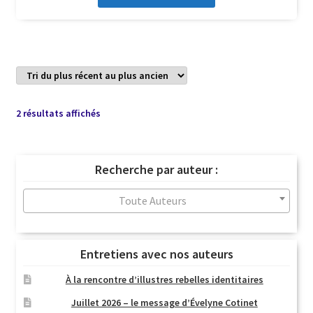
Trié
2 résultats affichés
du
plus
récent
Recherche par auteur :
au
plus
Toute Auteurs
ancien
Entretiens avec nos auteurs
À la rencontre d’illustres rebelles identitaires
Juillet 2026 – le message d’Évelyne Cotinet