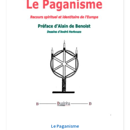
Login Customizer
Newsletter
Nous Contacter
Panier
Politique de confidentialité et cookies
Qui sommes-nous ?
Soutien à Philippe Randa
Suivi de la Commande
­­­Le Paganisme