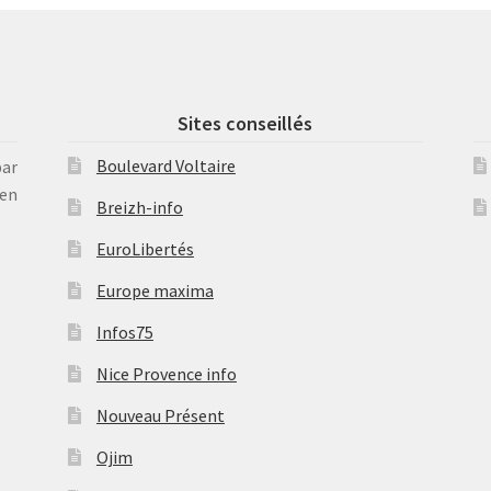
Sites conseillés
Boulevard Voltaire
par
en
Breizh-info
EuroLibertés
Europe maxima
Infos75
Nice Provence info
Nouveau Présent
Ojim