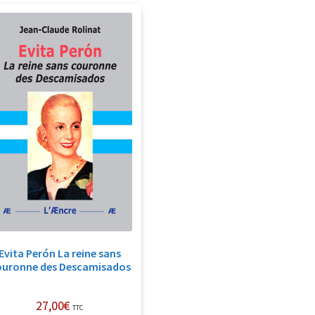
Evita Perón La reine sans
ouronne des Descamisados
27,00
€
TTC