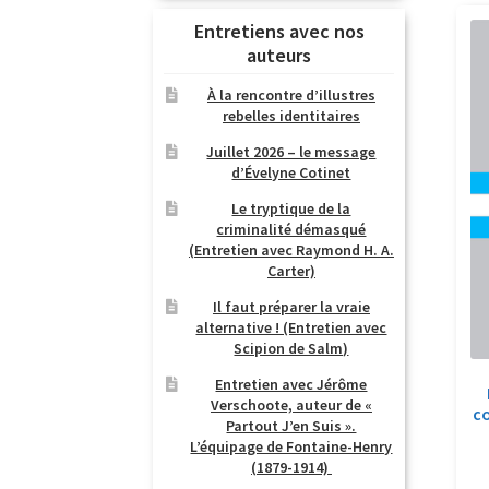
Entretiens avec nos
auteurs
À la rencontre d’illustres
rebelles identitaires
Juillet 2026 – le message
d’Évelyne Cotinet
Le tryptique de la
criminalité démasqué
(Entretien avec Raymond H. A.
Carter)
Il faut préparer la vraie
alternative ! (Entretien avec
Scipion de Salm)
Entretien avec Jérôme
Verschoote, auteur de «
c
Partout J’en Suis ».
L’équipage de Fontaine-Henry
(1879-1914)