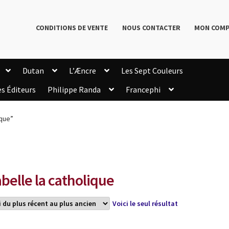
CONDITIONS DE VENTE
NOUS CONTACTER
MON COM
Dutan
L’Æncre
Les Sept Couleurs
es Éditeurs
Philippe Randa
Francephi
onditions de Vente
Connection
Enregistrement
ique”
Livres de Philippe Randa
Login Customizer
Newsletter
onfidentialité et cookies
Qui sommes-nous ?
mmande
abelle la catholique
Voici le seul résultat